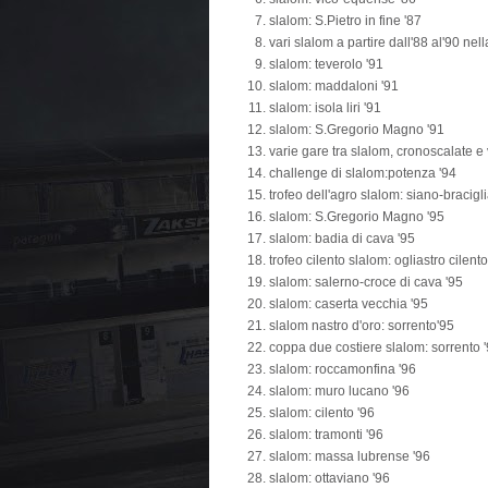
slalom: S.Pietro in fine '87
vari slalom a partire dall'88 al'90 n
slalom: teverolo '91
slalom: maddaloni '91
slalom: isola liri '91
slalom: S.Gregorio Magno '91
varie gare tra slalom, cronoscalate e v
challenge di slalom:potenza '94
trofeo dell'agro slalom: siano-bracigl
slalom: S.Gregorio Magno '95
slalom: badia di cava '95
trofeo cilento slalom: ogliastro cilento
slalom: salerno-croce di cava '95
slalom: caserta vecchia '95
slalom nastro d'oro: sorrento'95
coppa due costiere slalom: sorrento 
slalom: roccamonfina '96
slalom: muro lucano '96
slalom: cilento '96
slalom: tramonti '96
slalom: massa lubrense '96
slalom: ottaviano '96