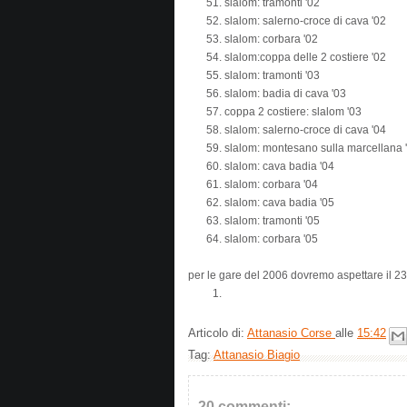
slalom: tramonti '02
slalom: salerno-croce di cava '02
slalom: corbara '02
slalom:coppa delle 2 costiere '02
slalom: tramonti '03
slalom: badia di cava '03
coppa 2 costiere: slalom '03
slalom: salerno-croce di cava '04
slalom: montesano sulla marcellana 
slalom: cava badia '04
slalom: corbara '04
slalom: cava badia '05
slalom: tramonti '05
slalom: corbara '05
per le gare del 2006 dovremo aspettare il 2
Articolo di:
Attanasio Corse
alle
15:42
Tag:
Attanasio Biagio
20 commenti: