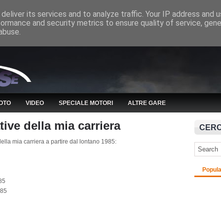
deliver its services and to analyze traffic. Your IP address and 
formance and security metrics to ensure quality of service, gen
abuse.
OTO
VIDEO
SPECIALE MOTORI
ALTRE GARE
tive della mia carriera
CERC
della mia carriera a partire dal lontano 1985:
Popula
'85
'85