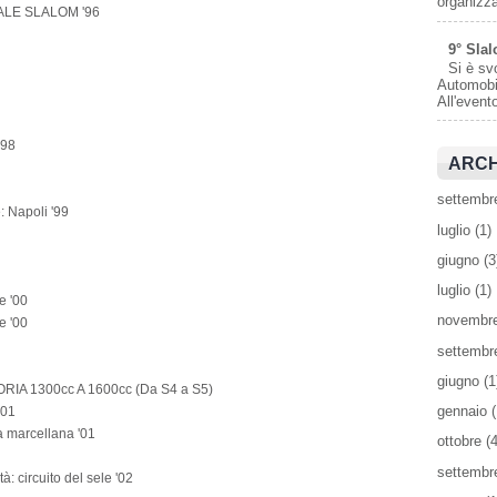
organizza
LE SLALOM '96
9° Slal
Si è sv
Automobil
All'event
'98
ARCH
settembr
: Napoli '99
luglio
(1)
giugno
(3
luglio
(1)
e '00
novembr
e '00
settembr
giugno
(1
A 1300cc A 1600cc (Da S4 a S5)
gennaio
(
'01
a marcellana '01
ottobre
(4
settembr
à: circuito del sele '02