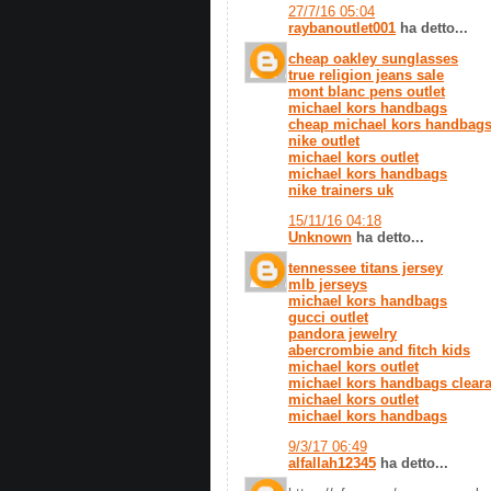
27/7/16 05:04
raybanoutlet001
ha detto...
cheap oakley sunglasses
true religion jeans sale
mont blanc pens outlet
michael kors handbags
cheap michael kors handbag
nike outlet
michael kors outlet
michael kors handbags
nike trainers uk
15/11/16 04:18
Unknown
ha detto...
tennessee titans jersey
mlb jerseys
michael kors handbags
gucci outlet
pandora jewelry
abercrombie and fitch kids
michael kors outlet
michael kors handbags clear
michael kors outlet
michael kors handbags
9/3/17 06:49
alfallah12345
ha detto...