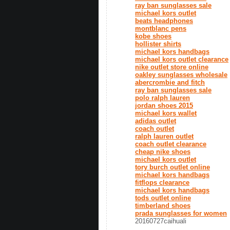
ray ban sunglasses sale
michael kors outlet
beats headphones
montblanc pens
kobe shoes
hollister shirts
michael kors handbags
michael kors outlet clearance
nike outlet store online
oakley sunglasses wholesale
abercrombie and fitch
ray ban sunglasses sale
polo ralph lauren
jordan shoes 2015
michael kors wallet
adidas outlet
coach outlet
ralph lauren outlet
coach outlet clearance
cheap nike shoes
michael kors outlet
tory burch outlet online
michael kors handbags
fitflops clearance
michael kors handbags
tods outlet online
timberland shoes
prada sunglasses for women
20160727caihuali