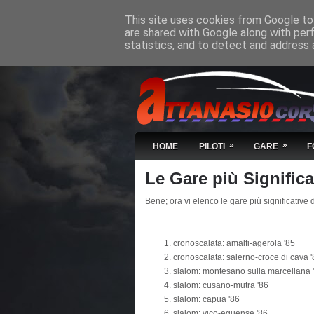
This site uses cookies from Google to 
are shared with Google along with per
statistics, and to detect and address 
»
»
HOME
PILOTI
GARE
F
Le Gare più Significa
Bene; ora vi elenco le gare più significative 
cronoscalata: amalfi-agerola '85
cronoscalata: salerno-croce di cava 
slalom: montesano sulla marcellana 
slalom: cusano-mutra '86
slalom: capua '86
slalom: vico-equense '86