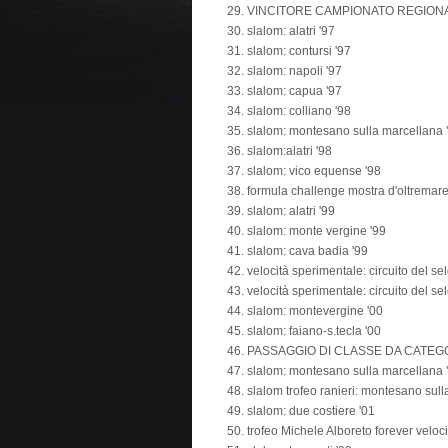
VINCITORE CAMPIONATO REGIONA
slalom: alatri '97
slalom: contursi '97
slalom: napoli '97
slalom: capua '97
slalom: colliano '98
slalom: montesano sulla marcellana 
slalom:alatri '98
slalom: vico equense '98
formula challenge mostra d'oltremare
slalom: alatri '99
slalom: monte vergine '99
slalom: cava badia '99
velocità sperimentale: circuito del sel
velocità sperimentale: circuito del sel
slalom: montevergine '00
slalom: faiano-s.tecla '00
PASSAGGIO DI CLASSE DA CATEGORI
slalom: montesano sulla marcellana 
slalom trofeo ranieri: montesano sull
slalom: due costiere '01
trofeo Michele Alboreto forever velocit