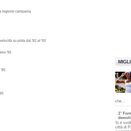
ella regione campania
elocità su pista dal '92 al '93
iano '95
MIGL
 '95
'95
che...
1° For
demolis
Si è svol
città di 