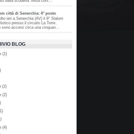
to dalla scuderia Testa cors...
om città di Senerchia: 4° posto
olto ieri a Senerchia (AV) il 9° Slalom
istico presso il circuito La Torre .
o sono accorsi circa una cinquan...
IVIO BLOG
e
(1)
)
e
(2)
e
(2)
)
1)
)
e
(4)