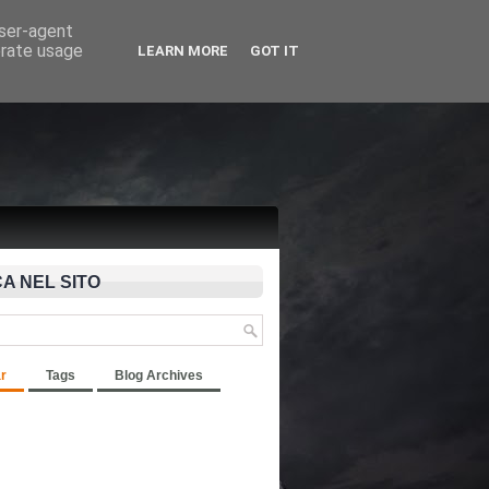
user-agent
erate usage
LEARN MORE
GOT IT
A NEL SITO
r
Tags
Blog Archives