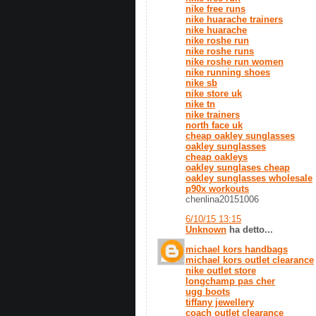
nike free runs
nike huarache trainers
nike huarache
nike roshe run
nike roshe runs
nike roshe run women
nike running shoes
nike sb
nike store uk
nike tn
nike trainers
north face uk
cheap oakley sunglasses
oakley sunglasses
cheap oakleys
oakley sunglases cheap
oakley sunglasses wholesale
p90x workouts
chenlina20151006
6/10/15 13:15
Unknown
ha detto...
michael kors handbags
michael kors outlet clearance
nike outlet store
longchamp pas cher
ugg boots
tiffany jewellery
coach outlet clearance