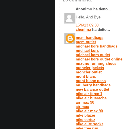
Anonimo ha detto...
Hello. And Bye.
15/6/13 09:30
chenlina
ha detto...
mcm handbags
mcm outlet
michael kors handbags
michael kors
michael kors outlet
michael kors outlet online
mizuno running shoes
moncler jackets
moncler outlet
mont blanc
mont blanc pens
mulberry handbags
new balance outlet
nike air force 1
nike air huarache
air max 90
air max
nike air max 90
nike blazer
nike cortez
nike elite socks
nike free run