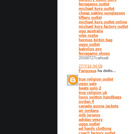
ferragamo outlet
michael kors outlet
cheap oakley sunglasses
tiffany outlet
michael kors outlet online
michael kors factory outlet
ugg australia
nike roshe
hermes birkin bag
uggs outlet
babyliss pro
ferragamo shoes
20160727caihuali
27/7/16 04:59
Fangyaya
ha detto...
true religion outlet
uggs sale
beats solo 2
true religion uk
louis vuitton handbags
jordan 4
canada goose jackets
air jordans
mlb jerseys
adidas yeezy
uggs outlet
ed hardy clothing
coach factory outlet