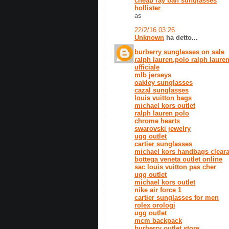
cheap ray ban sunglasses
hollister
as
22/2/16 03:26
Unknown
ha detto...
burberry sunglasses on sale
ralph lauren,polo ralph lauren,
ufficiale
mlb jerseys
oakley sunglasses
cazal sunglasses
louis vuitton bags
michael kors outlet
ralph lauren polo
chrome hearts
swarovski jewelry
ugg outlet
cartier sunglasses
michael kors handbags clear
bottega veneta outlet online
sac louis vuitton pas cher
ugg outlet
michael kors outlet
nike air force 1
cartier sunglasses for men
rolex orologi
ugg outlet
mcm backpack
burberry outlet store