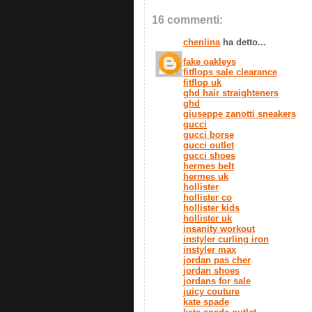
16 commenti:
chenlina
ha detto...
fake oakleys
fitflops sale clearance
fitflop uk
ghd hair straighteners
ghd
giuseppe zanotti sneakers
gucci
gucci borse
gucci outlet
gucci shoes
hermes belt
hermes uk
hollister
hollister co
hollister kids
hollister uk
insanity workout
instyler curling iron
instyler max
jordan pas cher
jordan shoes
jordans for sale
juicy couture
kate spade