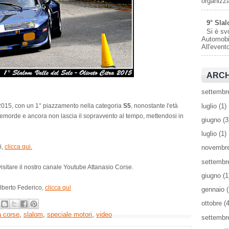
organizza
9° Slal
Si è sv
Automobil
All'event
ARCH
settembr
luglio
(1)
2015, con un 1° piazzamento nella categoria
S5
, nonostante l'età
emorde e ancora non lascia il sopravvento al tempo, mettendosi in
giugno
(3
luglio
(1)
i,
clicca qui.
novembr
settembr
visitare il nostro canale Youtube Attanasio Corse.
giugno
(1
Alberto Federico,
clicca qui
gennaio
(
ottobre
(4
a corse
,
slalom
,
speciale motori
,
video
settembr