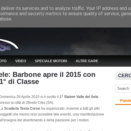
deliver its services and to analyze traffic. Your IP address and 
formance and security metrics to ensure quality of service, gen
abuse.
OTO
VIDEO
SPECIALE MOTORI
ALTRE GARE
ele: Barbone apre il 2015 con
CERC
 1° di Classe
Domenica 26 Aprile 2015 si è svolto il
1° Slalom Valle del Sele
,
Popula
presso la città di Oliveto Citra (SA).
La
Scuderia Testa Corse
ha organizzato, insieme a tutti gli altri
soggetti che hanno reso possibile tale evento, una manifestazione
all'insegna del divertimento e della passione per i motori.