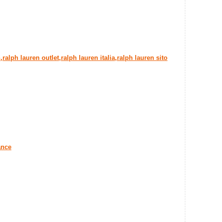
ralph lauren outlet,ralph lauren italia,ralph lauren sito
ance