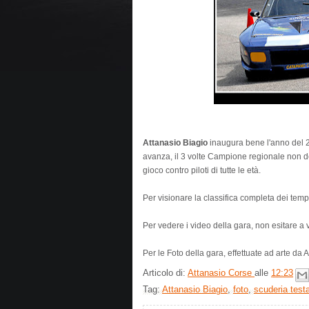
Attanasio Biagio
inaugura bene l'anno del 
avanza, il 3 volte Campione regionale non d
gioco contro piloti di tutte le età.
Per visionare la classifica completa dei temp
Per vedere i video della gara, non esitare a 
Per le Foto della gara, effettuate ad arte da 
Articolo di:
Attanasio Corse
alle
12:23
Tag:
Attanasio Biagio
,
foto
,
scuderia test