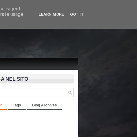
user-agent
erate usage
LEARN MORE
GOT IT
A NEL SITO
r
Tags
Blog Archives