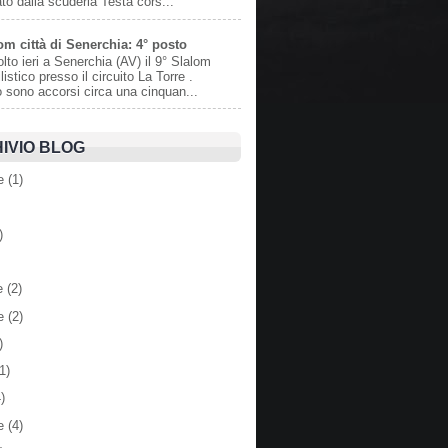
to dalla scuderia Testa cors...
om città di Senerchia: 4° posto
olto ieri a Senerchia (AV) il 9° Slalom
istico presso il circuito La Torre .
o sono accorsi circa una cinquan...
IVIO BLOG
e
(1)
)
e
(2)
e
(2)
)
1)
)
e
(4)