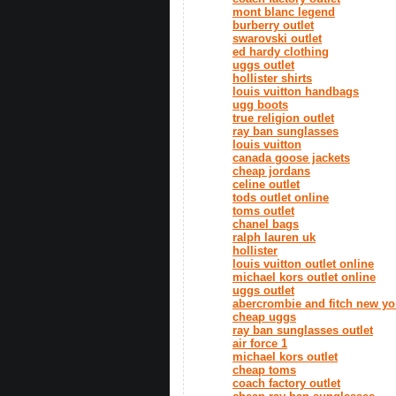
mont blanc legend
burberry outlet
swarovski outlet
ed hardy clothing
uggs outlet
hollister shirts
louis vuitton handbags
ugg boots
true religion outlet
ray ban sunglasses
louis vuitton
canada goose jackets
cheap jordans
celine outlet
tods outlet online
toms outlet
chanel bags
ralph lauren uk
hollister
louis vuitton outlet online
michael kors outlet online
uggs outlet
abercrombie and fitch new yo
cheap uggs
ray ban sunglasses outlet
air force 1
michael kors outlet
cheap toms
coach factory outlet