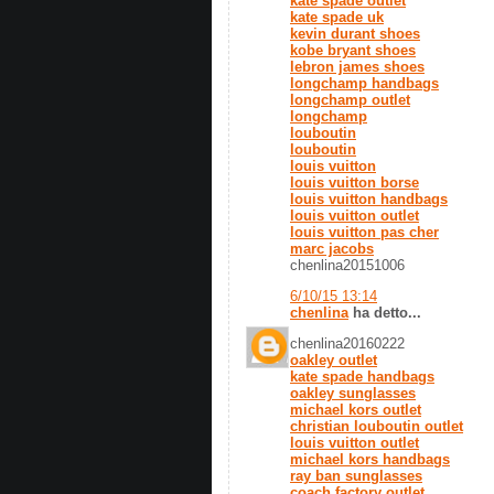
kate spade outlet
kate spade uk
kevin durant shoes
kobe bryant shoes
lebron james shoes
longchamp handbags
longchamp outlet
longchamp
louboutin
louboutin
louis vuitton
louis vuitton borse
louis vuitton handbags
louis vuitton outlet
louis vuitton pas cher
marc jacobs
chenlina20151006
6/10/15 13:14
chenlina
ha detto...
chenlina20160222
oakley outlet
kate spade handbags
oakley sunglasses
michael kors outlet
christian louboutin outlet
louis vuitton outlet
michael kors handbags
ray ban sunglasses
coach factory outlet