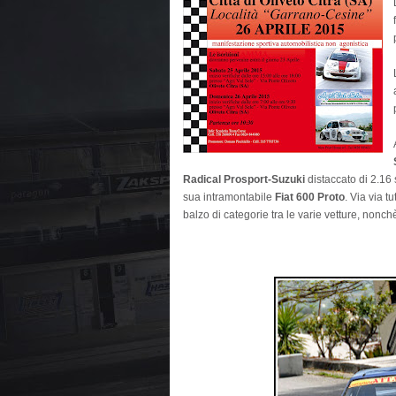
Radical Prosport-Suzuki
distaccato di 2.16
sua intramontabile
Fiat 600 Proto
. Via via t
balzo di categorie tra le varie vetture, nonch