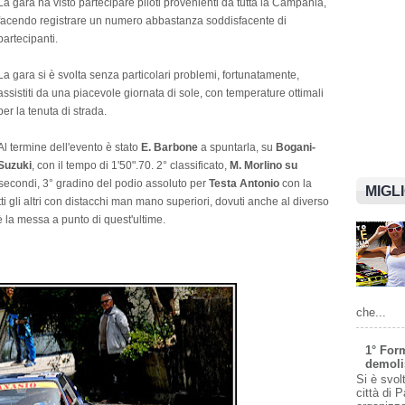
La gara ha visto partecipare piloti provenienti da tutta la Campania,
facendo registrare un numero abbastanza soddisfacente di
partecipanti.
La gara si è svolta senza particolari problemi, fortunatamente,
assistiti da una piacevole giornata di sole, con temperature ottimali
per la tenuta di strada.
Al termine dell'evento è stato
E. Barbone
a spuntarla, su
Bogani-
Suzuki
, con il tempo di 1'50".70. 2° classificato,
M. Morlino su
 secondi, 3° gradino del podio assoluto per
Testa Antonio
con la
MIGL
utti gli altri con distacchi man mano superiori, dovuti anche al diverso
è la messa a punto di quest'ultime.
che...
1° For
demolis
Si è svol
città di 