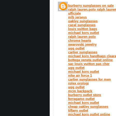
burberry sunglasses on sale
ralph lauren,polo ralph lauren,
ufficiale
mlb jerseys
oakley sunglasses
cazal sunglasses
louis vuitton bags
michael kors outlet
ralph lauren polo
chrome hearts
swarovski jewelry
ugg outlet
cartier sunglasses
michael kors handbags clear
bottega veneta outlet online
sac louis vuitton pas cher
ugg outlet
michael kors outlet
nike air force 1
cartier sunglasses for men
rolex orologi
ugg outlet
mcm backpack
burberry outlet store
ferragamo outlet
michael kors outlet
cheap oakley sunglasses
tiffany outlet
michael kors outlet online