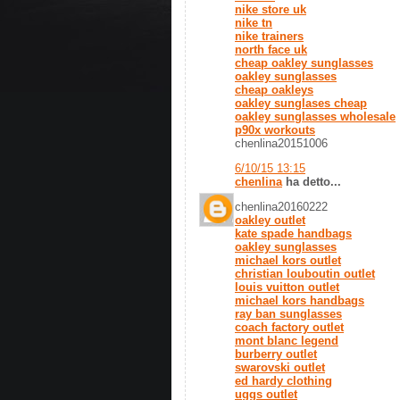
nike store uk
nike tn
nike trainers
north face uk
cheap oakley sunglasses
oakley sunglasses
cheap oakleys
oakley sunglases cheap
oakley sunglasses wholesale
p90x workouts
chenlina20151006
6/10/15 13:15
chenlina
ha detto...
chenlina20160222
oakley outlet
kate spade handbags
oakley sunglasses
michael kors outlet
christian louboutin outlet
louis vuitton outlet
michael kors handbags
ray ban sunglasses
coach factory outlet
mont blanc legend
burberry outlet
swarovski outlet
ed hardy clothing
uggs outlet