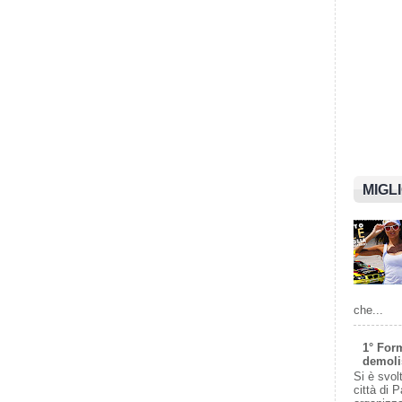
MIGL
che...
1° For
demolis
Si è svol
città di 