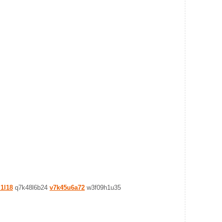
1l18
q7k48l6b24
v7k45u6a72
w3f09h1u35