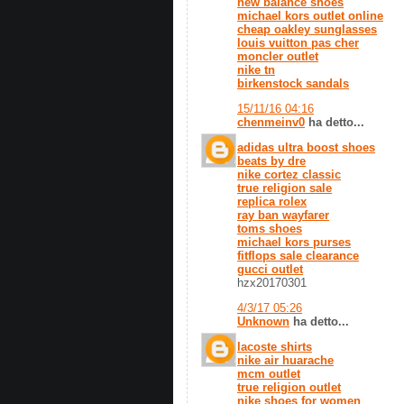
new balance shoes
michael kors outlet online
cheap oakley sunglasses
louis vuitton pas cher
moncler outlet
nike tn
birkenstock sandals
15/11/16 04:16
chenmeinv0
ha detto...
adidas ultra boost shoes
beats by dre
nike cortez classic
true religion sale
replica rolex
ray ban wayfarer
toms shoes
michael kors purses
fitflops sale clearance
gucci outlet
hzx20170301
4/3/17 05:26
Unknown
ha detto...
lacoste shirts
nike air huarache
mcm outlet
true religion outlet
nike shoes for women