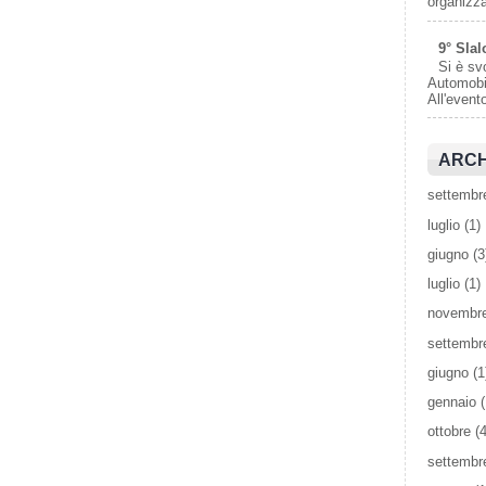
organizza
9° Slal
Si è sv
Automobil
All'event
ARCH
settembr
luglio
(1)
giugno
(3
luglio
(1)
novembr
settembr
giugno
(1
gennaio
(
ottobre
(4
settembr