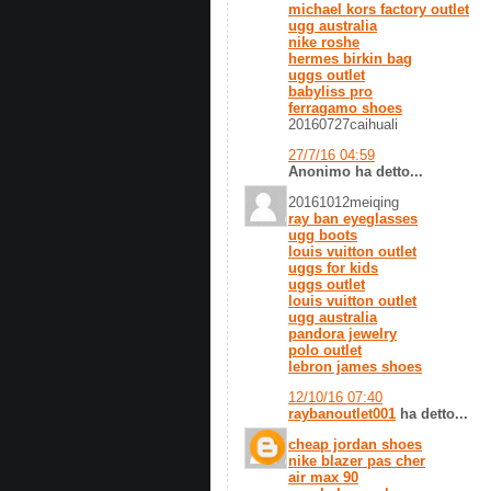
michael kors factory outlet
ugg australia
nike roshe
hermes birkin bag
uggs outlet
babyliss pro
ferragamo shoes
20160727caihuali
27/7/16 04:59
Anonimo ha detto...
20161012meiqing
ray ban eyeglasses
ugg boots
louis vuitton outlet
uggs for kids
uggs outlet
louis vuitton outlet
ugg australia
pandora jewelry
polo outlet
lebron james shoes
12/10/16 07:40
raybanoutlet001
ha detto...
cheap jordan shoes
nike blazer pas cher
air max 90