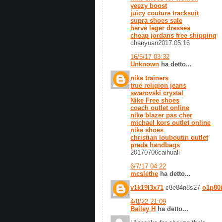
yeezy boost
juicy couture tracksuit
supra shoes sale
herve leger dresses
cheap jordans free shipping
chanyuan2017.05.16
16/5/17 03:32
Unknown
ha detto...
nike trainers
true religion jeans
swarovski crystal
Nike Free shoes
coach outlet online
nike blazer pas cher
michael kors outlet online
nike shoes
christian louboutin outlet
prada handbags
20170706caihuali
6/7/17 04:22
mcslethe
ha detto...
v1k19l3x71
c8e84n8s27
o1p80i
4/8/22 21:09
Bailey H
ha detto...