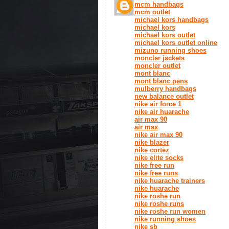
mcm handbags
mcm outlet
michael kors handbags
michael kors
michael kors outlet
michael kors outlet online
mizuno running shoes
moncler jackets
moncler outlet
mont blanc
mont blanc pens
mulberry handbags
new balance outlet
nike air force 1
nike air huarache
air max 90
air max
nike air max 90
nike blazer
nike cortez
nike elite socks
nike free run
nike free runs
nike huarache trainers
nike huarache
nike roshe run
nike roshe runs
nike roshe run women
nike running shoes
nike sb