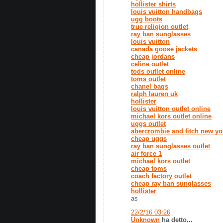
hollister shirts
louis vuitton handbags
ugg boots
true religion outlet
ray ban sunglasses
louis vuitton
canada goose jackets
cheap jordans
celine outlet
tods outlet online
toms outlet
chanel bags
ralph lauren uk
hollister
louis vuitton outlet online
michael kors outlet online
uggs outlet
abercrombie and fitch new yo
cheap uggs
ray ban sunglasses outlet
air force 1
michael kors outlet
cheap toms
coach factory outlet
cheap ray ban sunglasses
hollister
as
22/2/16 03:26
Unknown
ha detto...