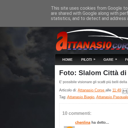
This site uses cookies from Google to 
are shared with Google along with per
statistics, and to detect and address 
»
»
HOME
PILOTI
GARE
F
Foto: Slalom Città d
E' possibile visionare gli scatti più belli de
Articolo di:
Attanasio Corse
alle
11:49
Tag:
Attanasio Biagio
,
Attanasio Pasqual
10 commenti:
chenlina
ha detto...