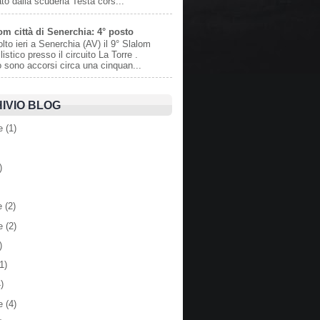
to dalla scuderia Testa cors...
om città di Senerchia: 4° posto
olto ieri a Senerchia (AV) il 9° Slalom
istico presso il circuito La Torre .
o sono accorsi circa una cinquan...
IVIO BLOG
e
(1)
)
e
(2)
e
(2)
)
1)
)
e
(4)