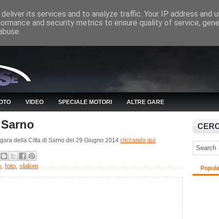
deliver its services and to analyze traffic. Your IP address and 
formance and security metrics to ensure quality of service, gen
abuse.
OTO
VIDEO
SPECIALE MOTORI
ALTRE GARE
i Sarno
CERC
lla gara della Citta di Sarno del 29 Giugno 2014
cliccando qui
e
,
foto
,
slalom
Popula