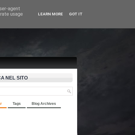
user-agent
erate usage
LEARN MORE
GOT IT
A NEL SITO
r
Tags
Blog Archives