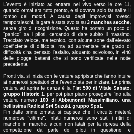
L'evento è iniziato ad entrare nel vivo verso le ore 11,
quando ormai era tutto pronto, e si doveva solo far salire il
rombo dei motori. A causa degli improvvisi rovesci
temporaleschi, la gara è stata svolta su
3 manches secche,
senza giro di ricognizione. Questo ha portato un poco di
"panico" tra i piloti, cercando di dare subito il massimo.
Tracciato veloce, ma tecnico, con alcune zone dall'elevato
coefficiente di difficoltà, ma ad aumentare tale grado di
difficoltà c'ha pensato l'asfalto, alquanto scivoloso, in virtù
delle piogge battenti che si sono verificate nella notte
precedente.
Pronti via, si inizia con le vetture apripista che fanno intuire
ai numerosi spettatori che l'evento sta per iniziare. La prima
vettura ad aprire le danze è la
Fiat 500 di Vitale Sabato,
gruppo Historic 1
, per poi pian piano proseguire fino alla
vettura numero
100 di Abbamondi Massimiliano, una
bellissima Radical Sr4 Suzuki, gruppo Sps1.
Fin dalle prime tornate, si capisce che il circuito mieterà
numerose "vittime", infatti numerosi sono stati i ritiri di
manche in manche, alcuni non fatali per la ripresa della
competizione da parte dei piloti in questione, e