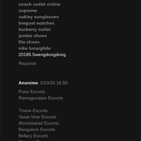
coach outlet online
supreme
oakley sunglasses
breguet watches
burberry outlet
jordan shoes
fila shoes
nike lunarglide
20185.5wengdongdong
Rispondi
Anonimo
3/10/20 16:50
Pune Escorts
Ramagundam Escorts
Thane Escorts
Vasai-Virar Escorts
Ahmedabad Escorts
Bangalore Escorts
Bellary Escorts