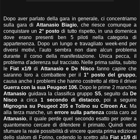
Dopo aver parlato della gara in generale, ci concentriamo
sulla gara di
Attanasio Biagio
, che riesce comunque a
conquistare un
2° posto
di tutto rispetto, in una domenica
dove erano presenti ben 5 piloti nella categoria di
appartenenza. Dopo un lungo e travagliato week-end per
diversi motivi, l'auto sembra non dare alcun problema
durante il corso della manifestazione. Unica pecca, il
problema d'aderenza sul tracciato. Nelle prima salita, subito
le
Fiat x1/9
di
Attanasio e De Nisco
fanno capire che
saranno loro a combattere per il
1° posto del gruppo
,
causa anche i problemi che hanno costretto al ritiro il driver
Guerra con la sua Peugeot 106.
Dopo le prime 2 manches
Attanasio
guidava la classifica gruppo
S5
, seguito da
De
Nisco
a circa
1 secondo di distacco
, poi a seguire
Mignogna su Peugeot 205 e Tolino su Citroen Ax
. Ma
alla terza manche, un
errore sulla partenza
costa caro ad
Attanasio
, il quale perde quel secondo esatto per poter a
quantomeno cercare di difendere il primato. Quindi vede
sfumare la reale possibilità di vincere questa prima edizione
dello slalom di Forino, cedendo lo scettro alla
Fiat x1/9 di